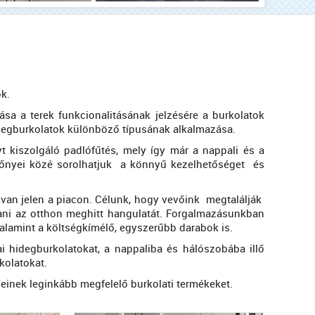
ok.
a a terek funkcionalitásának jelzésére a burkolatok
idegburkolatok különböző típusának alkalmazása.
 kiszolgáló padlófűtés, mely így már a nappali és a
előnyei közé sorolhatjuk a könnyű kezelhetőséget és
 van jelen a piacon. Célunk, hogy vevőink megtalálják
tani az otthon meghitt hangulatát. Forgalmazásunkban
alamint a költségkímélő, egyszerűbb darabok is.
 hidegburkolatokat, a nappaliba és hálószobába illő
kolatokat.
einek leginkább megfelelő burkolati termékeket.