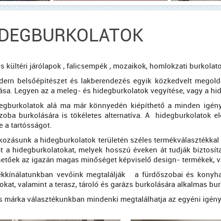
IDEGBURKOLATOK
és kültéri járólapok , falicsempék , mozaikok, homlokzati burkolat
ern belsőépítészet és lakberendezés egyik közkedvelt megoldás
lása. Legyen az a meleg- és hidegburkolatok vegyítése, vagy a h
egburkolatok alá ma már könnyedén kiépíthető a minden igényt
zoba burkolására is tökéletes alternatíva. A hidegburkolatok 
e a tartósságot.
lkozásunk a hidegburkolatok területén széles termékválasztékkal
t a hidegburkolatokat, melyek hosszú éveken át tudják biztosí
lhetőek az igazán magas minőséget képviselő design- termékek, v
kkínálatunkban vevőink megtalálják a fürdőszobai és konyhai
okat, valamint a terasz, tároló és garázs burkolására alkalmas bur
s márka választékunkban mindenki megtalálhatja az egyéni igény