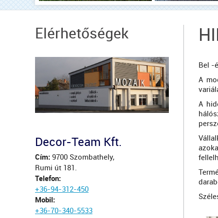
Elérhetőségek
H
Bel -
A mod
variá
A hid
hálós
persz
Válla
Decor-Team Kft.
azoka
Cím:
9700 Szombathely,
felle
Rumi út 181.
Termé
Telefon:
darab
+36-94-312-450
Széle
Mobil:
+36-70-340-5533