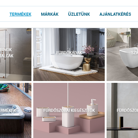
TERMÉKEK
MÁRKÁK
ÜZLETÜNK
AJÁNLATKÉRÉS
BINOK
FÜRDŐKÁDAK
SZA
TÁLCÁK
ERMÉKEK
FÜRDŐSZOBAI KIEGÉSZÍTŐK
FÜRDŐSZOB