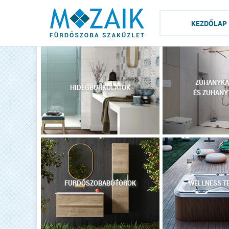
KEZDŐLAP
ZUHANYKA
HIDEGBURKOLATOK
ÉS ZUHANY
FÜRDŐSZOBABÚTOROK
WELLNESS T