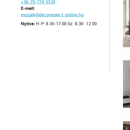
+36-70-774-5534
E-mail:
mozaik@decorteam.t-online.hu
Nyitva:
H-P: 8.30-17.00 Sz: 8.30- 12.00