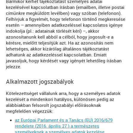
Bármikor kérhet tájékoztatást személyes adatai
kezelésével kapcsolatban írásban (emailben, illetve postai
címünkre megküldött levélben) vagy szóban (telefonon).
Felhívjuk a figyelmét, hogy telefonon történő megkeresése
esetén – amennyiben adatkezeléssel kapcsolatos igénye
indokolja (pl.: adatainak törlését kéri) –, akkor
azonosítanunk kell abból a célból, hogy jogosult-e a
kérésre, mielőtt teljesítjük azt. Ha az azonosítás nem
lehetséges, akkor kizárólag általános tájékoztatást
adhatunk az adatkezeléssel kapcsolatban. Emiatt
javasoljuk, hogy kérdését vagy igényét lehetőleg írásban
jelezze.
Alkalmazott jogszabályok
Kötelezettséget vállalunk arra, hogy a személyes adatok
kezelését a mindenkori hatályos, különösen pedig az
alábbiakban felsorolt jogszabályi előírásoknak
megfelelően végezzük:
az Európai Parlament és a Tanács (EU) 2016/679
rendelete (2016. április 27.) a természetes
személyeknek a személyes adatok kezelése