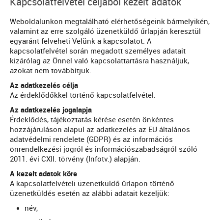
Kapcsolatfelvétel céljából kezelt adatok
Weboldalunkon megtalálható elérhetőségeink bármelyikén,
valamint az erre szolgáló üzenetküldő űrlapján keresztül
egyaránt felveheti Velünk a kapcsolatot. A
kapcsolatfelvétel során megadott személyes adatait
kizárólag az Önnel való kapcsolattartásra használjuk,
azokat nem továbbítjuk.
Az adatkezelés célja
Az érdeklődőkkel történő kapcsolatfelvétel.
Az adatkezelés jogalapja
Érdeklődés, tájékoztatás kérése esetén önkéntes
hozzájáruláson alapul az adatkezelés az EU általános
adatvédelmi rendelete (GDPR) és az információs
önrendelkezési jogról és információszabadságról szóló
2011. évi CXII. törvény (Infotv.) alapján.
A kezelt adatok köre
A kapcsolatfelvételi üzenetküldő űrlapon történő
üzenetküldés esetén az alábbi adatait kezeljük:
név,