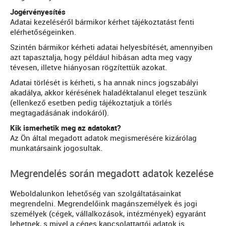
Jogérvényesítés
Adatai kezeléséről bármikor kérhet tájékoztatást fenti
elérhetőségeinken.
Szintén bármikor kérheti adatai helyesbítését, amennyiben
azt tapasztalja, hogy például hibásan adta meg vagy
tévesen, illetve hiányosan rögzítettük azokat.
Adatai törlését is kérheti, s ha annak nincs jogszabályi
akadálya, akkor kérésének haladéktalanul eleget teszünk
(ellenkező esetben pedig tájékoztatjuk a törlés
megtagadásának indokáról).
Kik ismerhetik meg az adatokat?
Az Ön által megadott adatok megismerésére kizárólag
munkatársaink jogosultak.
Megrendelés során megadott adatok kezelése
Weboldalunkon lehetőség van szolgáltatásainkat
megrendelni. Megrendelőink magánszemélyek és jogi
személyek (cégek, vállalkozások, intézmények) egyaránt
lehetnek, s mivel a céges kapcsolattartói adatok is