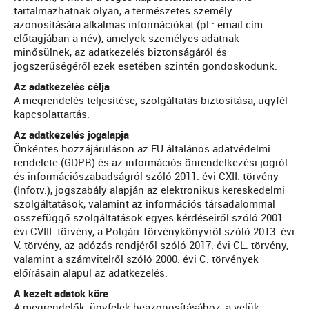
tartalmazhatnak olyan, a természetes személy
azonosítására alkalmas információkat (pl.: email cím
előtagjában a név), amelyek személyes adatnak
minősülnek, az adatkezelés biztonságáról és
jogszerűségéről ezek esetében szintén gondoskodunk.
Az adatkezelés célja
A megrendelés teljesítése, szolgáltatás biztosítása, ügyfél
kapcsolattartás.
Az adatkezelés jogalapja
Önkéntes hozzájáruláson az EU általános adatvédelmi
rendelete (GDPR) és az információs önrendelkezési jogról
és információszabadságról szóló 2011. évi CXII. törvény
(Infotv.), jogszabály alapján az elektronikus kereskedelmi
szolgáltatások, valamint az információs társadalommal
összefüggő szolgáltatások egyes kérdéseiről szóló 2001.
évi CVIII. törvény, a Polgári Törvénykönyvről szóló 2013. évi
V. törvény, az adózás rendjéről szóló 2017. évi CL. törvény,
valamint a számvitelről szóló 2000. évi C. törvények
előírásain alapul az adatkezelés.
A kezelt adatok köre
A megrendelők, ügyfelek beazonosításához, a velük