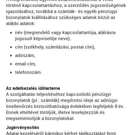
történő kapcsolattartáshoz, a szerződés jogszerűségének
igazolásához, továbbá a számlák- és egyéb pénzügyi
bizonylatok kiállításához szükséges adatok közül az
alábbi adatok:
név (megrendelő vagy kapcsolattartója, aláírásra
jogosult képviselője neve),
cím (székhely, számlázási, postai cím),
adószám,
email cím,
telefonszám.
Az adatkezelés időtartama
A szolgáltatás teljesítéséhez kapcsolódó pénzügyi
bizonylatok (pl.: számlák) megőrzési ideje az adóügyi
önellenőrzés biztosíthatósága érdekében legfeljebb 8 év.
Ennek elteltével töröljük, illetve leselejtezzük és
megsemmisítjük a bizonylatokat.
Jogérvényesítés
Adatai kezeléséről bármikor kérhet tájékoztatást fenti