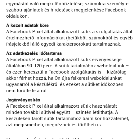
egymástól való megkülönböztetése, számukra személyre
szabott ajánlatok és hirdetések megjelenítése Facebook
oldalukon.
A kezelt adatok köre
A Facebook Pixel által alkalmazott sütik a szolgáltatás által
értelmezhető információkat (betűkből, számokból és egyéb
írásjelekből álló egyedi karaktersorokat) tartalmaznak.
Az adatkezelés időtartama
A Facebook Pixel által alkalmazott sütik érvényessége
általában 90-120 perc. A sütik tartalmához weboldalunk –
és ezen keresztül a Facebook szolgáltatás is – kizárólag
akkor férhet hozzá, ha Ön újra felkeresi weboldalunkat
ugyanarról a készülékről és ezeket a sütiket időközben
nem törölte le arról.
Jogérvényesítés
A Facebook Pixel által alkalmazott sütik használatát –
minden további sütivel együtt – szintén letilthatja. A
készülékén tárolt sütik tartalmához bármikor hozzáférhet,
azt megismerheti, megnézheti és törölheti is.