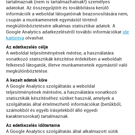
tartalmaznak (nem is tartalmazhatnak!) személyes
adatokat. Az összegyűjtött és továbbításra kerülő
információk a weboldal látogatóinak beazonosítására nem,
csupán a munkamenetek egymástól történő
megkülönböztetésére alkalmas statisztikai adatok. A
Google Analytics adatkezeléséről további információkat
ide
kattintva
olvashat.
Az adatkezelés célja
A weboldal teljesítményének mérése, a használatára
vonatkozó statisztikák készítése érdekében a weboldalt
felkereső látogatók, illetve munkameneteik egymástól való
megkülönböztetése.
A kezelt adatok köre
A Google Analytics szolgáltatás a weboldal
teljesítményének mérésére, a használatára vonatkozó
statisztikák készítéséhez sütiket használ, amelyek a
szolgáltatás által értelmezhető információkat (betűkből,
számokból és egyéb írásjelekből álló egyedi
karaktersorokat) tartalmaznak.
Az adatkezelés időtartama
A Google Analytics szolgáltatás által alkalmazott sütik