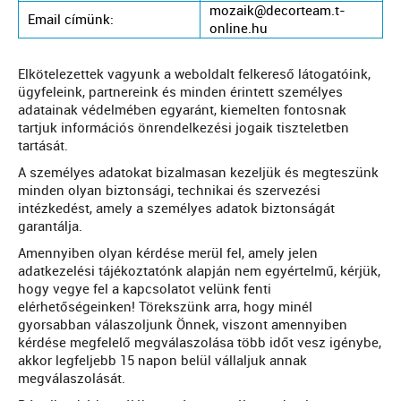
mozaik@decorteam.t-
Email címünk:
online.hu
Elkötelezettek vagyunk a weboldalt felkereső látogatóink,
ügyfeleink, partnereink és minden érintett személyes
adatainak védelmében egyaránt, kiemelten fontosnak
tartjuk információs önrendelkezési jogaik tiszteletben
tartását.
A személyes adatokat bizalmasan kezeljük és megteszünk
minden olyan biztonsági, technikai és szervezési
intézkedést, amely a személyes adatok biztonságát
garantálja.
Amennyiben olyan kérdése merül fel, amely jelen
adatkezelési tájékoztatónk alapján nem egyértelmű, kérjük,
hogy vegye fel a kapcsolatot velünk fenti
elérhetőségeinken! Törekszünk arra, hogy minél
gyorsabban válaszoljunk Önnek, viszont amennyiben
kérdése megfelelő megválaszolása több időt vesz igénybe,
akkor legfeljebb 15 napon belül vállaljuk annak
megválaszolását.