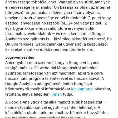
érvényessége többféle lehet. Vannak olyan sütik, amelyek
érvényessége lejár, amikor Ön bezárja az oldalt az internet
böngésző programjában, illetve van néhány olyan is,
amelynek az érvényessége ennél is rövidebb (1 perc) vagy
esetleg lényegesen hosszabb (pl.: 24 óra vagy például 2
év). Ugyanakkor e hosszabb időre érvényes sütik
tartalmához weboldalunk – és ezen keresztül a Google
Analytics szolgáltatás is – kizárólag akkor férhet hozzá, ha
Ön újra felkeresi weboldalunkat ugyanarról a készülékről
és ezeket a sütiket időközben nem törölte le arról.
Jogérvényesítés
Amennyiben nem szeretné, hogy a Google Analytics
szolgáltatás az Ön weboldal látogatásáról adatokat
gyűjtsön, lehetősége van azt megtiltani az erre a célra
használható program telepítésével és használatával. A
Google Analytics adatgyűjtését letiltó böngésző
bővítményről további információkat
ide kattintva
olvashat,
letölteni, illetve telepíteni
innen
tudja.
A Google Analytics által alkalmazott sütik használatát –
minden további sütivel együtt – szintén letilthatja. A
készülékén tárolt sütik tartalmához bármikor hozzáférhet,