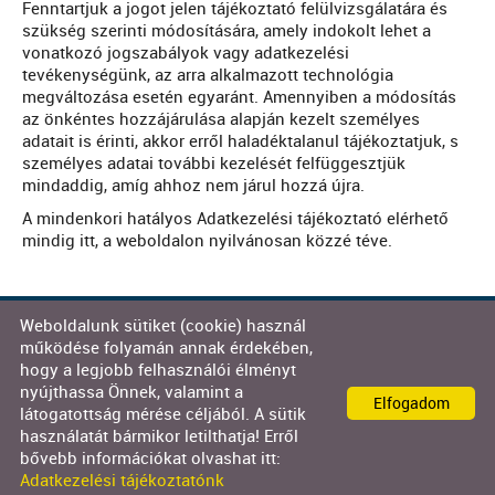
Fenntartjuk a jogot jelen tájékoztató felülvizsgálatára és
szükség szerinti módosítására, amely indokolt lehet a
vonatkozó jogszabályok vagy adatkezelési
tevékenységünk, az arra alkalmazott technológia
megváltozása esetén egyaránt. Amennyiben a módosítás
az önkéntes hozzájárulása alapján kezelt személyes
adatait is érinti, akkor erről haladéktalanul tájékoztatjuk, s
személyes adatai további kezelését felfüggesztjük
mindaddig, amíg ahhoz nem járul hozzá újra.
A mindenkori hatályos Adatkezelési tájékoztató elérhető
mindig itt, a weboldalon nyilvánosan közzé téve.
Weboldalunk sütiket (cookie) használ
© 2026 - Decor-Team Kft.
működése folyamán annak érdekében,
hogy a legjobb felhasználói élményt
Oldal információk
l
Adatkezelési tájékoztató
l
nyújthassa Önnek, valamint a
Elfogadom
Impresszum
látogatottság mérése céljából. A sütik
használatát bármikor letilthatja! Erről
bővebb információkat olvashat itt:
Adatkezelési tájékoztatónk
KERESÉS AZ OLDAL TARTALMÁBAN