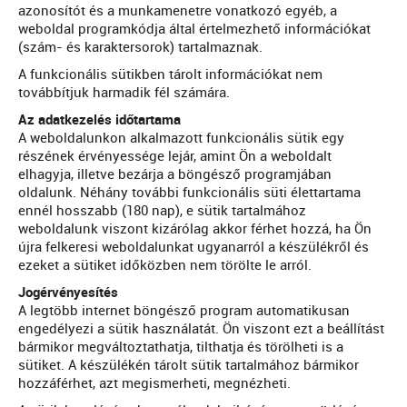
azonosítót és a munkamenetre vonatkozó egyéb, a
weboldal programkódja által értelmezhető információkat
(szám- és karaktersorok) tartalmaznak.
A funkcionális sütikben tárolt információkat nem
továbbítjuk harmadik fél számára.
Az adatkezelés időtartama
A weboldalunkon alkalmazott funkcionális sütik egy
részének érvényessége lejár, amint Ön a weboldalt
elhagyja, illetve bezárja a böngésző programjában
oldalunk. Néhány további funkcionális süti élettartama
ennél hosszabb (180 nap), e sütik tartalmához
weboldalunk viszont kizárólag akkor férhet hozzá, ha Ön
újra felkeresi weboldalunkat ugyanarról a készülékről és
ezeket a sütiket időközben nem törölte le arról.
Jogérvényesítés
A legtöbb internet böngésző program automatikusan
engedélyezi a sütik használatát. Ön viszont ezt a beállítást
bármikor megváltoztathatja, tilthatja és törölheti is a
sütiket. A készülékén tárolt sütik tartalmához bármikor
hozzáférhet, azt megismerheti, megnézheti.