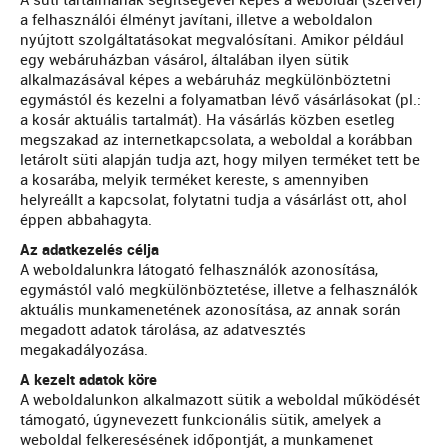
A süti tartalmának segítségével képes a weboldal (szerver)
a felhasználói élményt javítani, illetve a weboldalon
nyújtott szolgáltatásokat megvalósítani. Amikor például
egy webáruházban vásárol, általában ilyen sütik
alkalmazásával képes a webáruház megkülönböztetni
egymástól és kezelni a folyamatban lévő vásárlásokat (pl.:
a kosár aktuális tartalmát). Ha vásárlás közben esetleg
megszakad az internetkapcsolata, a weboldal a korábban
letárolt süti alapján tudja azt, hogy milyen terméket tett be
a kosarába, melyik terméket kereste, s amennyiben
helyreállt a kapcsolat, folytatni tudja a vásárlást ott, ahol
éppen abbahagyta.
Az adatkezelés célja
A weboldalunkra látogató felhasználók azonosítása,
egymástól való megkülönböztetése, illetve a felhasználók
aktuális munkamenetének azonosítása, az annak során
megadott adatok tárolása, az adatvesztés
megakadályozása.
A kezelt adatok köre
A weboldalunkon alkalmazott sütik a weboldal működését
támogató, úgynevezett funkcionális sütik, amelyek a
weboldal felkeresésének időpontját, a munkamenet