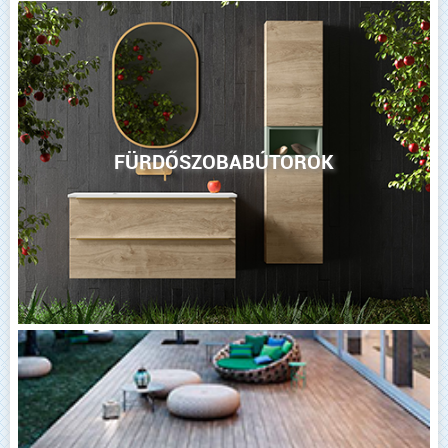
FÜRDŐSZOBABÚTOROK