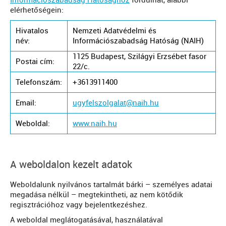
Információszabadság Hatósághoz
fordulhat, alábbi
elérhetőségein:
Hivatalos
Nemzeti Adatvédelmi és
név:
Információszabadság Hatóság (NAIH)
1125 Budapest, Szilágyi Erzsébet fasor
Postai cím:
22/c.
Telefonszám:
+3613911400
Email:
ugyfelszolgalat@naih.hu
Weboldal:
www.naih.hu
A weboldalon kezelt adatok
Weboldalunk nyilvános tartalmát bárki – személyes adatai
megadása nélkül – megtekintheti, az nem kötődik
regisztrációhoz vagy bejelentkezéshez.
A weboldal meglátogatásával, használatával