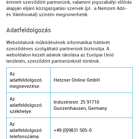
érintett szerződött partnerünk, valamint jogszabályi előírás
alapján eljáró közigazgatási szervek (pl.: a Nemzeti Adó-
és Vámhivatal) szintén megismerhetik.
Adatfeldolgozás
Weboldalunk működésének informatikai hátterét
szerződéses szolgáltató partnerünk biztosítja. A
weboldalon kezelt adatok tárolása az Európai Unió
területén, szerződött partnerünknél történik.
Az
adatfeldolgozó
Hetzner Online GmbH
megnevezése:
Az
Industriestr. 25 91710
adatfeldolgozó
Gunzenhausen, Germany
székhelye:
Az
adatfeldolgozó
+49 (0)9831 505-0
telefonszáma: