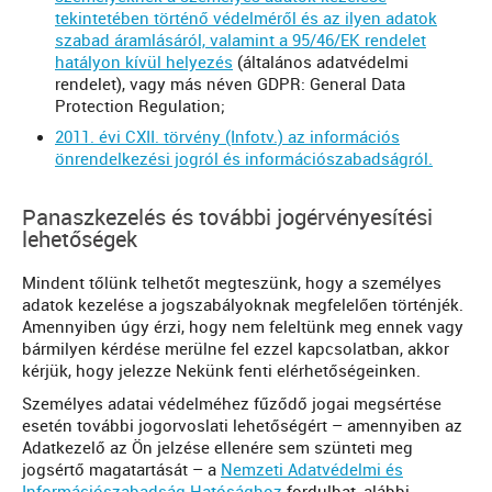
tekintetében történő védelméről és az ilyen adatok
szabad áramlásáról, valamint a 95/46/EK rendelet
hatályon kívül helyezés
(általános adatvédelmi
rendelet), vagy más néven GDPR: General Data
Protection Regulation;
2011. évi CXII. törvény (Infotv.) az információs
önrendelkezési jogról és információszabadságról.
Panaszkezelés és további jogérvényesítési
lehetőségek
Mindent tőlünk telhetőt megteszünk, hogy a személyes
adatok kezelése a jogszabályoknak megfelelően történjék.
Amennyiben úgy érzi, hogy nem feleltünk meg ennek vagy
bármilyen kérdése merülne fel ezzel kapcsolatban, akkor
kérjük, hogy jelezze Nekünk fenti elérhetőségeinken.
Személyes adatai védelméhez fűződő jogai megsértése
esetén további jogorvoslati lehetőségért – amennyiben az
Adatkezelő az Ön jelzése ellenére sem szünteti meg
jogsértő magatartását – a
Nemzeti Adatvédelmi és