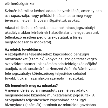
elérhetőségeinken.
Szintén bármikor kérheti adatai helyesbítését, amennyiben
azt tapasztalja, hogy például hibásan adta meg vagy
tévesen, illetve hiányosan rögzítettük azokat.
Adatai törlését is kérheti, s ha annak nincs jogszabályi
akadálya, akkor kérésének haladéktalanul eleget teszünk
(ellenkező esetben pedig tájékoztatjuk a törlés
megtagadásának indokáról).
Az adatok továbbítása:
A szolgáltatás teljesítéséhez kapcsolódó pénzügyi
bizonylatokat (számlák) könyvelési szolgáltatást végző
szerződött partnerünk számára adatfeldolgozás céljából
átadjuk, azok tartalmáról a Nemzeti Adó- és Vámhivatal
felé jogszabályi kötelezettség teljesítése céljából
továbbítjuk a – számlákon szereplő – adatokat.
Kik ismerhetik meg az adatokat?
A megrendelés során megadott személyes adatok
megismerésére kizárólag munkatársaink jogosultak. A
szolgáltatás teljesítéséhez kapcsolódó pénzügyi
bizonylatok (számlák) tartalmát az adatfeldolgozásban