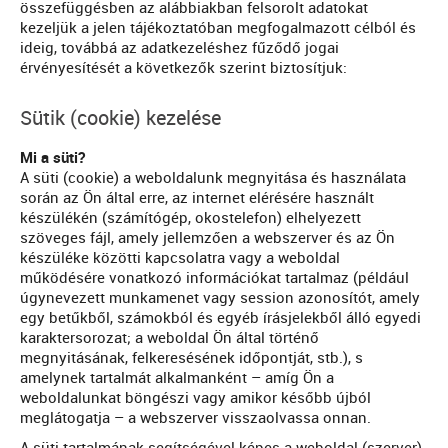
összefüggésben az alábbiakban felsorolt adatokat
kezeljük a jelen tájékoztatóban megfogalmazott célból és
ideig, továbbá az adatkezeléshez fűződő jogai
érvényesítését a következők szerint biztosítjuk:
Sütik (cookie) kezelése
Mi a süti?
A süti (cookie) a weboldalunk megnyitása és használata
során az Ön által erre, az internet elérésére használt
készülékén (számítógép, okostelefon) elhelyezett
szöveges fájl, amely jellemzően a webszerver és az Ön
készüléke közötti kapcsolatra vagy a weboldal
működésére vonatkozó információkat tartalmaz (például
úgynevezett munkamenet vagy session azonosítót, amely
egy betűkből, számokból és egyéb írásjelekből álló egyedi
karaktersorozat; a weboldal Ön által történő
megnyitásának, felkeresésének időpontját, stb.), s
amelynek tartalmát alkalmanként – amíg Ön a
weboldalunkat böngészi vagy amikor később újból
meglátogatja – a webszerver visszaolvassa onnan.