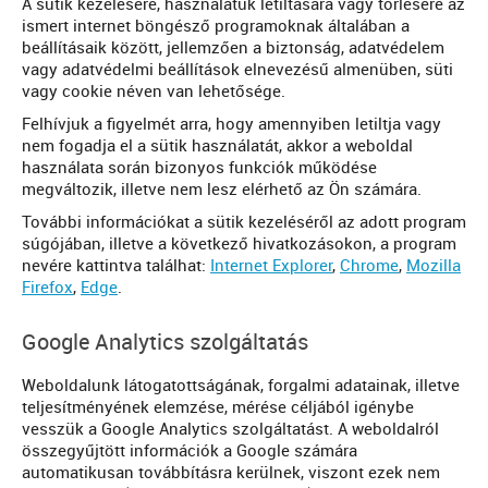
A sütik kezelésére, használatuk letiltására vagy törlésére az
ismert internet böngésző programoknak általában a
beállításaik között, jellemzően a biztonság, adatvédelem
vagy adatvédelmi beállítások elnevezésű almenüben, süti
vagy cookie néven van lehetősége.
Felhívjuk a figyelmét arra, hogy amennyiben letiltja vagy
nem fogadja el a sütik használatát, akkor a weboldal
használata során bizonyos funkciók működése
megváltozik, illetve nem lesz elérhető az Ön számára.
További információkat a sütik kezeléséről az adott program
súgójában, illetve a következő hivatkozásokon, a program
nevére kattintva találhat:
Internet Explorer
,
Chrome
,
Mozilla
Firefox
,
Edge
.
Google Analytics szolgáltatás
Weboldalunk látogatottságának, forgalmi adatainak, illetve
teljesítményének elemzése, mérése céljából igénybe
vesszük a Google Analytics szolgáltatást. A weboldalról
összegyűjtött információk a Google számára
automatikusan továbbításra kerülnek, viszont ezek nem