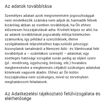
Az adatok továbbítása
Személyes adatait azok megismerésére jogosultsággal
nem rendelkezők számára nem adjuk át, harmadik félnek
kizárólag abban az esetben továbbítjuk, ha Ön ehhez
előzetesen hozzájárulását adta. Kivételt képez ez alól, ha
az adatok továbbítását jogszabály előírja kötelezően
számunkra, így például a szerződések, illetve
szolgáltatások teljesítéséhez kapcsolódó pénzügyi
bizonylatok tartalmáról a Nemzeti Adó- és Vámhivatal felé
továbbítjuk a – számlákon szereplő – adatokat, egy
esetleges hatósági vizsgálat során pedig az eljáró szerv
(pl.: rendőrség, ügyészség, bíróság, stb.) hivatalos
megkeresésére a megkeresés céljából szükséges adatokat
kötelesek vagyunk átadni. Ehhez az Ön külön
hozzájárulása nem szükséges, mivel ez törvényben
meghatározott feladatunk.
Az Adatkezelési tájékoztató felülvizsgálata és
elérhetősége