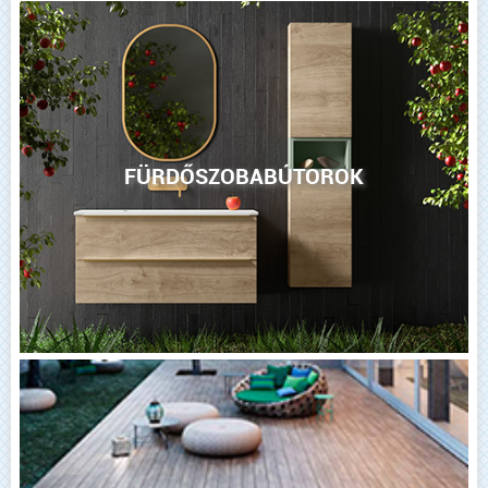
FÜRDŐSZOBABÚTOROK