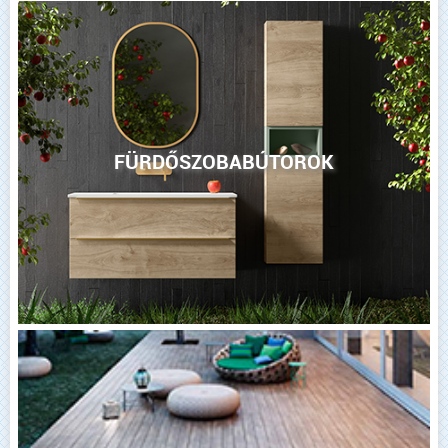
FÜRDŐSZOBABÚTOROK