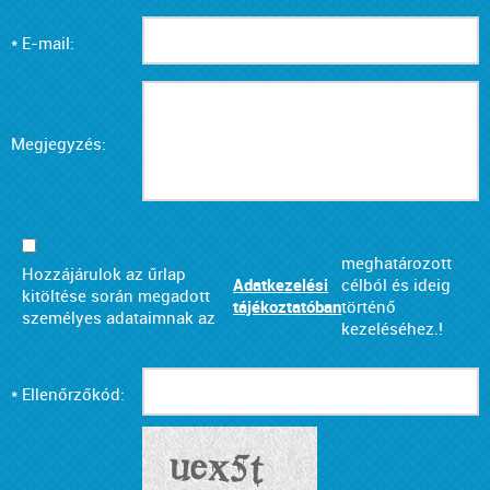
* E-mail:
Megjegyzés:
meghatározott
Hozzájárulok az űrlap
Adatkezelési
célból és ideig
kitöltése során megadott
tájékoztatóban
történő
személyes adataimnak az
kezeléséhez.!
* Ellenőrzőkód: