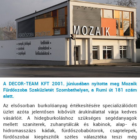
A DECOR-TEAM KFT 2001. júniusában nyitotta meg Mozaik
Fürdőszoba Szaküzletét Szombathelyen, a Rumi út 181 szám
alatt.
Az elsősorban burkolóanyag értékesítésére specializálódott
üzlet azóta jelentősen kibővült árukínálattal várja kedves
vásárlóit. A hidegburkoláshoz szükséges segédanyagok
mellett szaniterek, zuhanytálcák és kabinok, alap- és
hidromasszázs kádak, fürdőszobabútorok, csaptelepek,
fürdőszobai kiegészítők széles választéka teszi még