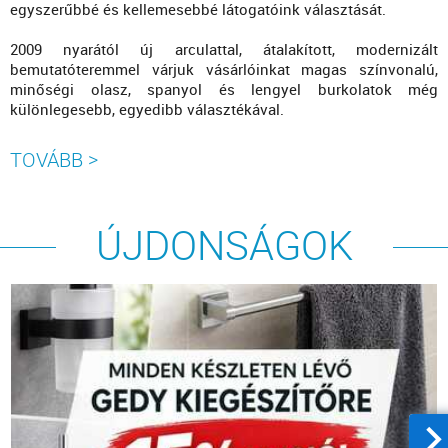
egyszerűbbé és kellemesebbé látogatóink választását.
2009 nyarától új arculattal, átalakított, modernizált
bemutatóteremmel várjuk vásárlóinkat magas színvonalú,
minőségi olasz, spanyol és lengyel burkolatok még
különlegesebb, egyedibb választékával.
TOVÁBB
>
ÚJDONSÁGOK