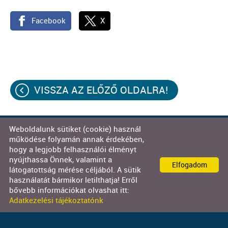
Facebook
X
VISSZA AZ ELŐZŐ OLDALRA!
Weboldalunk sütiket (cookie) használ
© 2026 - Decor-Team Kft.
működése folyamán annak érdekében,
hogy a legjobb felhasználói élményt
Oldal információk
l
Adatkezelési tájékoztató
l
nyújthassa Önnek, valamint a
Elfogadom
Impresszum
látogatottság mérése céljából. A sütik
használatát bármikor letilthatja! Erről
bővebb információkat olvashat itt:
Adatkezelési tájékoztatónk
KERESÉS AZ OLDAL TARTALMÁBAN