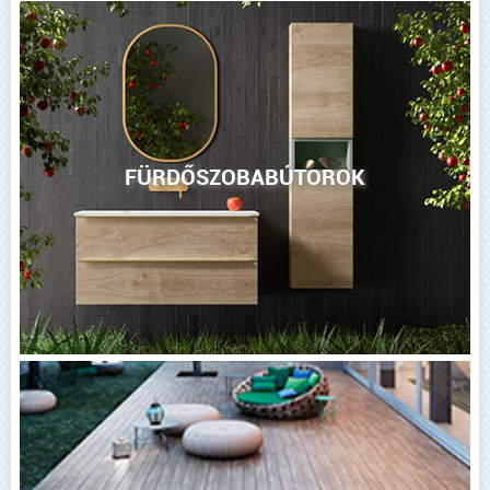
FÜRDŐSZOBABÚTOROK