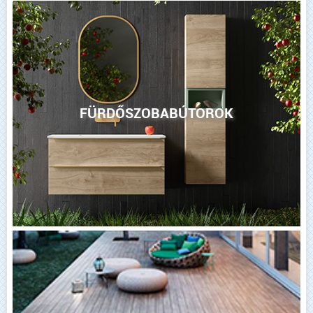
FÜRDŐSZOBABÚTOROK