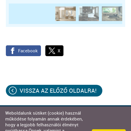
Facebook
X
VISSZA AZ ELŐZŐ OLDALRA!
Weboldalunk sütiket (cookie) használ
© 2026 - Decor-Team Kft.
működése folyamán annak érdekében,
hogy a legjobb felhasználói élményt
Oldal információk
l
Adatkezelési tájékoztató
l
nyújthassa Önnek, valamint a