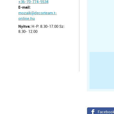
+36-70-774-5534
E-mail:
mozaik@decorteam.t-
online.hu
Nyitva:
H-P: 8.30-17.00 Sz:
8.30- 12.00
Faceboo