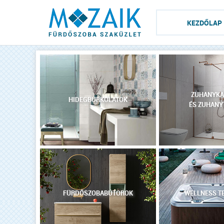
KEZDŐLAP
ZUHANYKA
HIDEGBURKOLATOK
ÉS ZUHANY
FÜRDŐSZOBABÚTOROK
WELLNESS T