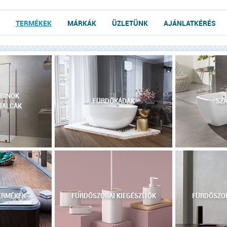
TERMÉKEK
MÁRKÁK
ÜZLETÜNK
AJÁNLATKÉRÉS
BINOK
FÜRDŐKÁDAK
SZA
TÁLCÁK
ERMÉKEK
FÜRDŐSZOBAI KIEGÉSZÍTŐK
FÜRDŐSZOB