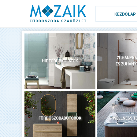
KEZDŐLAP
ZUHANYKA
HIDEGBURKOLATOK
ÉS ZUHANY
FÜRDŐSZOBABÚTOROK
WELLNESS T