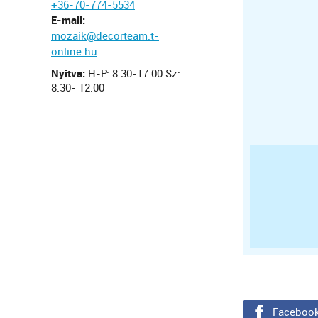
+36-70-774-5534
E-mail:
mozaik@decorteam.t-
online.hu
Nyitva:
H-P: 8.30-17.00 Sz:
8.30- 12.00
Faceboo