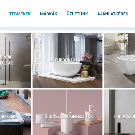
TERMÉKEK
MÁRKÁK
ÜZLETÜNK
AJÁNLATKÉRÉS
BINOK
FÜRDŐKÁDAK
SZA
TÁLCÁK
ERMÉKEK
FÜRDŐSZOBAI KIEGÉSZÍTŐK
FÜRDŐSZOB