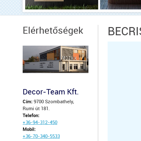
Elérhetőségek
BECRI
Decor-Team Kft.
Cím:
9700 Szombathely,
Rumi út 181.
Telefon:
+36-94-312-450
Mobil:
+36-70-340-5533