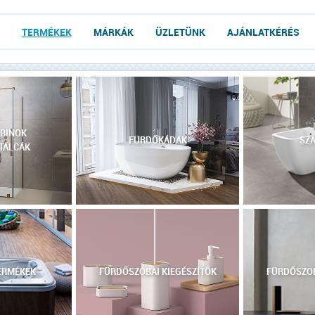
TERMÉKEK
MÁRKÁK
ÜZLETÜNK
AJÁNLATKÉRÉS
BINOK
FÜRDŐKÁDAK
SZA
TÁLCÁK
ERMÉKEK
FÜRDŐSZOBAI KIEGÉSZÍTŐK
FÜRDŐSZOB