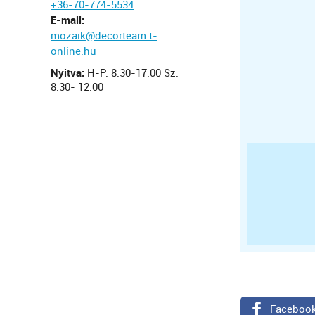
+36-70-774-5534
E-mail:
mozaik@decorteam.t-
online.hu
Nyitva:
H-P: 8.30-17.00 Sz:
8.30- 12.00
Faceboo