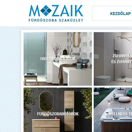
KEZDŐLAP
ZUHANYKA
HIDEGBURKOLATOK
ÉS ZUHANY
FÜRDŐSZOBABÚTOROK
WELLNESS T