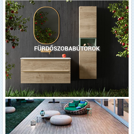
FÜRDŐSZOBABÚTOROK