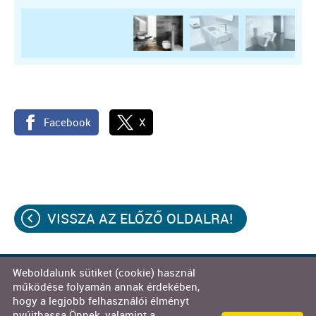
Facebook
X
VISSZA AZ ELŐZŐ OLDALRA!
Weboldalunk sütiket (cookie) használ
© 2026 - Decor-Team Kft.
működése folyamán annak érdekében,
hogy a legjobb felhasználói élményt
Oldal információk
l
Adatkezelési tájékoztató
l
nyújthassa Önnek, valamint a