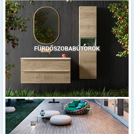
FÜRDŐSZOBABÚTOROK