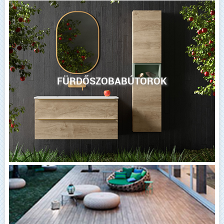
FÜRDŐSZOBABÚTOROK