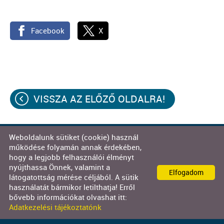
Facebook
X
VISSZA AZ ELŐZŐ OLDALRA!
Weboldalunk sütiket (cookie) használ
© 2026 - Decor-Team Kft.
működése folyamán annak érdekében,
hogy a legjobb felhasználói élményt
Oldal információk
l
Adatkezelési tájékoztató
l
nyújthassa Önnek, valamint a
Elfogadom
Impresszum
látogatottság mérése céljából. A sütik
használatát bármikor letilthatja! Erről
bővebb információkat olvashat itt:
Adatkezelési tájékoztatónk
KERESÉS AZ OLDAL TARTALMÁBAN