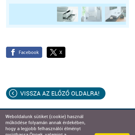
Facebook
X
VISSZA AZ ELŐZŐ OLDALRA!
Weboldalunk sütiket (cookie) használ
© 2026 - Decor-Team Kft.
működése folyamán annak érdekében,
hogy a legjobb felhasználói élményt
Oldal információk
l
Adatkezelési tájékoztató
l
nyújthassa Önnek, valamint a