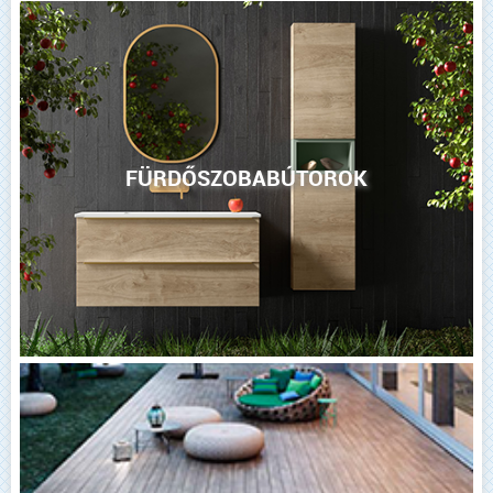
FÜRDŐSZOBABÚTOROK