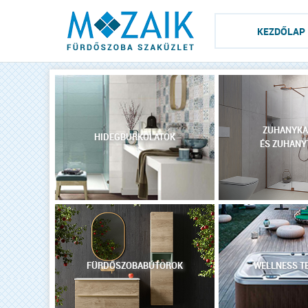
KEZDŐLAP
ZUHANYKA
HIDEGBURKOLATOK
ÉS ZUHANY
FÜRDŐSZOBABÚTOROK
WELLNESS T