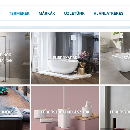
TERMÉKEK
MÁRKÁK
ÜZLETÜNK
AJÁNLATKÉRÉS
BINOK
FÜRDŐKÁDAK
SZA
TÁLCÁK
ERMÉKEK
FÜRDŐSZOBAI KIEGÉSZÍTŐK
FÜRDŐSZOB