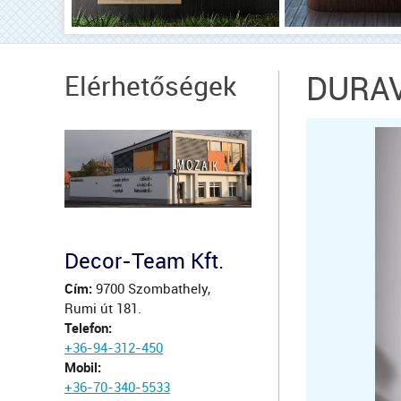
Elérhetőségek
DURAV
Decor-Team Kft.
Cím:
9700 Szombathely,
Rumi út 181.
Telefon:
+36-94-312-450
Mobil:
+36-70-340-5533