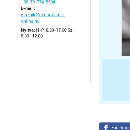
+36-70-774-5534
E-mail:
mozaik@decorteam.t-
online.hu
Nyitva:
H-P: 8.30-17.00 Sz:
8.30- 12.00
Faceboo