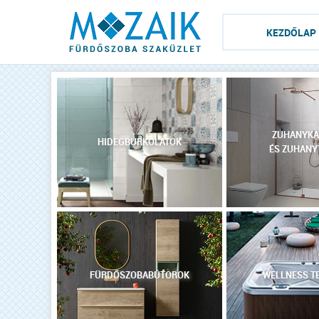
KEZDŐLAP
ZUHANYKA
HIDEGBURKOLATOK
ÉS ZUHANY
FÜRDŐSZOBABÚTOROK
WELLNESS T