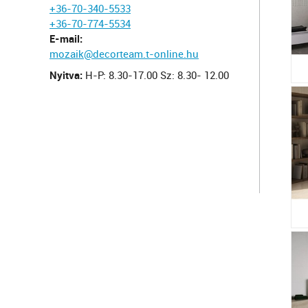
+36-70-340-5533
+36-70-774-5534
E-mail:
mozaik@decorteam.t-online.hu
Nyitva:
H-P: 8.30-17.00 Sz: 8.30- 12.00