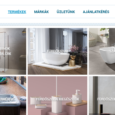
TERMÉKEK
MÁRKÁK
ÜZLETÜNK
AJÁNLATKÉRÉS
BINOK
FÜRDŐKÁDAK
SZA
TÁLCÁK
ERMÉKEK
FÜRDŐSZOBAI KIEGÉSZÍTŐK
FÜRDŐSZOB