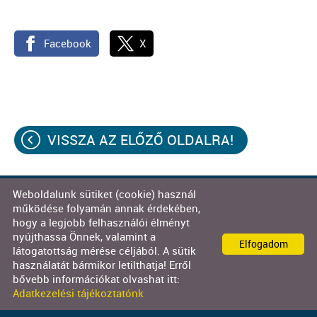
Facebook
X
VISSZA AZ ELŐZŐ OLDALRA!
Weboldalunk sütiket (cookie) használ
© 2026 - Decor-Team Kft.
működése folyamán annak érdekében,
hogy a legjobb felhasználói élményt
Oldal információk
l
Adatkezelési tájékoztató
l
nyújthassa Önnek, valamint a
Elfogadom
Impresszum
látogatottság mérése céljából. A sütik
használatát bármikor letilthatja! Erről
bővebb információkat olvashat itt:
Adatkezelési tájékoztatónk
KERESÉS AZ OLDAL TARTALMÁBAN